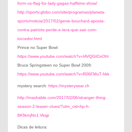
form-us-flag-for-lady-gagas-halftime-show/
http://sportv.globo.com/site/programas/planeta-
sportv/noticia/2017/02/genie-bouchard-aposta-
contra-patriots-perde-e-tera-que-sair-com-
torcedor.html
Prince no Super Bowl:
https://www.youtube.com/watch?v=IAVQGtOxOhI
Bruce Springsteen no Super Bowl 2009:
https://www.youtube.com/watch?v=R06FMoT-hkk
mystery search:
https://mysterysear.ch
http://mashable.com/2017/02/06/stranger-thing-
season-2-teaser-clues/?utm_cid=hp-h-
8#3kmjNn1.Vkqp
Dicas de leitura: