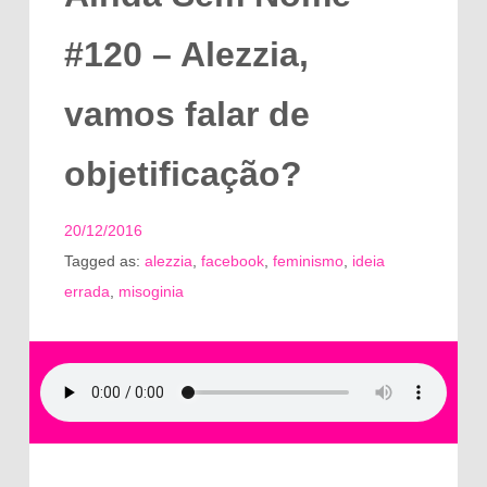
#120 – Alezzia,
vamos falar de
objetificação?
20/12/2016
Tagged as:
alezzia
,
facebook
,
feminismo
,
ideia
errada
,
misoginia