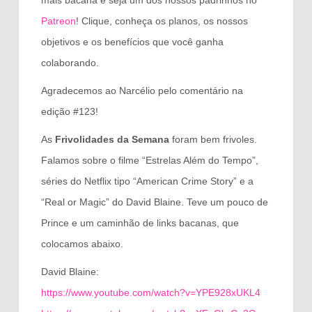
mais bacana e seja um dos nossos padrinhos no
Patreon
! Clique, conheça os planos, os nossos
objetivos e os benefícios que você ganha
colaborando.
Agradecemos ao Narcélio pelo comentário na
edição #123!
As
Frivolidades da Semana
foram bem frivoles.
Falamos sobre o filme “Estrelas Além do Tempo”,
séries do Netflix tipo “American Crime Story” e a
“Real or Magic” do David Blaine. Teve um pouco de
Prince e um caminhão de links bacanas, que
colocamos abaixo.
David Blaine:
https://www.youtube.com/watch?v=YPE928xUKL4