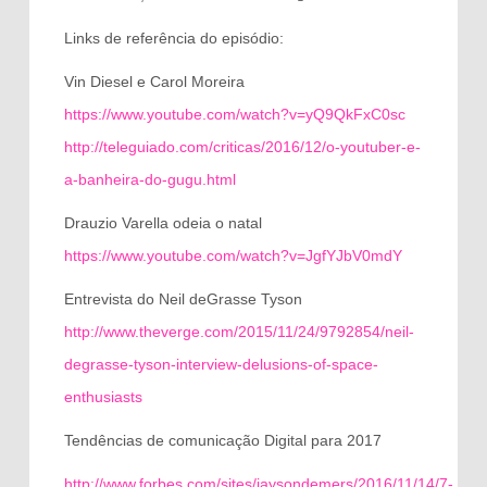
Links de referência do episódio:
Vin Diesel e Carol Moreira
https://www.youtube.com/watch?v=yQ9QkFxC0sc
http://teleguiado.com/criticas/2016/12/o-youtuber-e-
a-banheira-do-gugu.html
Drauzio Varella odeia o natal
https://www.youtube.com/watch?v=JgfYJbV0mdY
Entrevista do Neil deGrasse Tyson
http://www.theverge.com/2015/11/24/9792854/neil-
degrasse-tyson-interview-delusions-of-space-
enthusiasts
Tendências de comunicação Digital para 2017
http://www.forbes.com/sites/jaysondemers/2016/11/14/7-