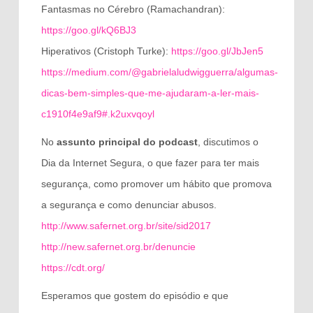
Fantasmas no Cérebro (Ramachandran):
https://goo.gl/kQ6BJ3
Hiperativos (Cristoph Turke):
https://goo.gl/JbJen5
https://medium.com/@gabrielaludwigguerra/algumas-
dicas-bem-simples-que-me-ajudaram-a-ler-mais-
c1910f4e9af9#.k2uxvqoyl
No
assunto principal do podcast
, discutimos o
Dia da Internet Segura, o que fazer para ter mais
segurança, como promover um hábito que promova
a segurança e como denunciar abusos.
http://www.safernet.org.br/site/sid2017
http://new.safernet.org.br/denuncie
https://cdt.org/
Esperamos que gostem do episódio e que