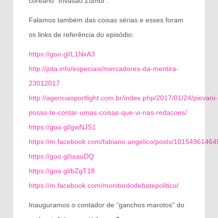
coreano “Invasão Zumbi”.
Falamos também das coisas sérias e esses foram
os links de referência do episódio:
https://goo.gl/L1NxA3
http://jota.info/especiais/mercadores-da-mentira-
23012017
http://agenciasportlight.com.br/index.php/2017/01/24/piovani-
posso-te-contar-umas-coisas-que-vi-nas-redacoes/
https://goo.gl/gwNJS1
https://m.facebook.com/fabiano.angelico/posts/1015496146
https://goo.gl/iaauDQ
https://goo.gl/bZgT18
https://m.facebook.com/monitordodebatepolitico/
Inauguramos o contador de “ganchos marotos” do