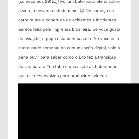
(começa aos
29:11
)! Foi um bate-papo ótimo sobre
a vida, o universo e tudo mais. 😉 Do começo de
carreira até a cobertura de acidentes e incidentes
aéreos feita pela imprensa brasileira. Se você gosta
de aviação, o papo está bem bacana. Se você está
interessado somente na comunicação digital, vale a
pena ouvir para saber como o Lito fez a transição
do site para o YouTube e quais são as habilidades
que ele desenvolveu para produzir os vídeos.