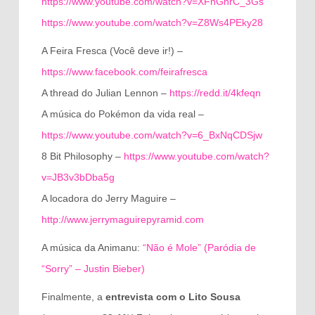
https://www.youtube.com/watch?v=XFnGhrC_3Gs
https://www.youtube.com/watch?v=Z8Ws4PEky28
A Feira Fresca (Você deve ir!) –
https://www.facebook.com/feirafresca
A thread do Julian Lennon –
https://redd.it/4kfeqn
A música do Pokémon da vida real –
https://www.youtube.com/watch?v=6_BxNqCDSjw
8 Bit Philosophy –
https://www.youtube.com/watch?
v=JB3v3bDba5g
A locadora do Jerry Maguire –
http://www.jerrymaguirepyramid.com
A música da Animanu:
“Não é Mole” (Paródia de
“Sorry” – Justin Bieber)
Finalmente, a
entrevista com o Lito Sousa