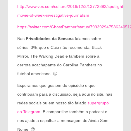
http://www.vox.com/culture/2016/12/3/13772892/spotlight-
movie-of-week-investigative-journalism
https://twitter.com/GhostPanther/status/79939294758624051
Nas
Frivolidades da Semana
falamos sobre
séries: 3%, que o Caio não recomenda, Black
Mirror, The Walking Dead e também sobre a
derrota acachapante do Carolina Panthers no
futebol americano. 🙂
Esperamos que gostem do episódio e que
contribuam para a discussão, seja aqui no site, nas
redes sociais ou em nosso tão falado
supergrupo
do Telegram
! E compartilhe também o podcast e
nos ajude a espalhar a mensagem do Ainda Sem
Nome! 🙂