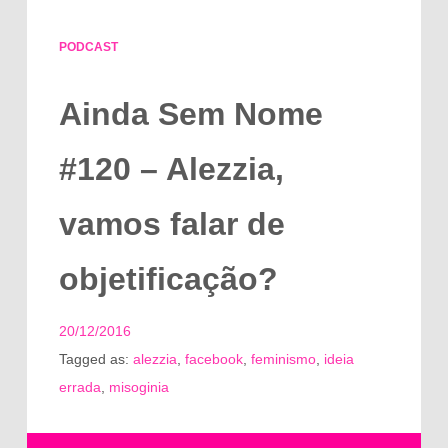
PODCAST
Ainda Sem Nome
#120 – Alezzia,
vamos falar de
objetificação?
20/12/2016
Tagged as:
alezzia
,
facebook
,
feminismo
,
ideia
errada
,
misoginia