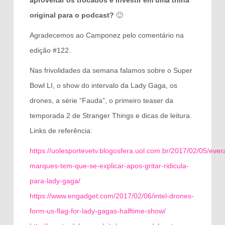
aproveitar os trocados e investir em uma trilha
original para o podcast?
🙂
Agradecemos ao Camponez pelo comentário na
edição #122.
Nas frivolidades da semana falamos sobre o Super
Bowl LI, o show do intervalo da Lady Gaga, os
drones, a série “Fauda”, o primeiro teaser da
temporada 2 de Stranger Things e dicas de leitura.
Links de referência:
https://uolesportevetv.blogosfera.uol.com.br/2017/02/05/ever
marques-tem-que-se-explicar-apos-gritar-ridicula-
para-lady-gaga/
https://www.engadget.com/2017/02/06/intel-drones-
form-us-flag-for-lady-gagas-halftime-show/