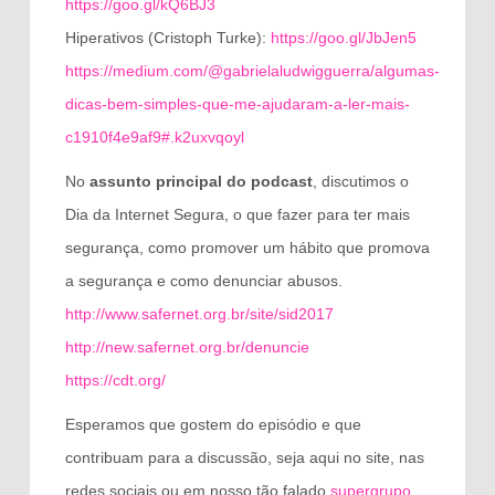
https://goo.gl/kQ6BJ3
Hiperativos (Cristoph Turke):
https://goo.gl/JbJen5
https://medium.com/@gabrielaludwigguerra/algumas-
dicas-bem-simples-que-me-ajudaram-a-ler-mais-
c1910f4e9af9#.k2uxvqoyl
No
assunto principal do podcast
, discutimos o
Dia da Internet Segura, o que fazer para ter mais
segurança, como promover um hábito que promova
a segurança e como denunciar abusos.
http://www.safernet.org.br/site/sid2017
http://new.safernet.org.br/denuncie
https://cdt.org/
Esperamos que gostem do episódio e que
contribuam para a discussão, seja aqui no site, nas
redes sociais ou em nosso tão falado
supergrupo