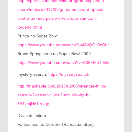
http://sportv.globo.com/site/programas/planeta-
sportv/noticia/2017/02/genie-bouchard-aposta-
contra-patriots-perde-e-tera-que-sair-com-
torcedor.html
Prince no Super Bowl:
https://www.youtube.com/watch?v=IAVQGtOxOhI
Bruce Springsteen no Super Bowl 2009:
https://www.youtube.com/watch?v=R06FMoT-hkk
mystery search:
https://mysterysear.ch
http://mashable.com/2017/02/06/stranger-thing-
season-2-teaser-clues/?utm_cid=hp-h-
8#3kmjNn1.Vkqp
Dicas de leitura:
Fantasmas no Cérebro (Ramachandran):