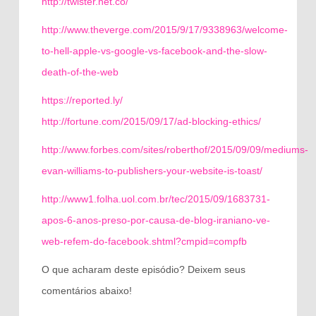
http://twister.net.co/
http://www.theverge.com/2015/9/17/9338963/welcome-
to-hell-apple-vs-google-vs-facebook-and-the-slow-
death-of-the-web
https://reported.ly/
http://fortune.com/2015/09/17/ad-blocking-ethics/
http://www.forbes.com/sites/roberthof/2015/09/09/mediums-
evan-williams-to-publishers-your-website-is-toast/
http://www1.folha.uol.com.br/tec/2015/09/1683731-
apos-6-anos-preso-por-causa-de-blog-iraniano-ve-
web-refem-do-facebook.shtml?cmpid=compfb
O que acharam deste episódio? Deixem seus
comentários abaixo!