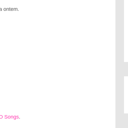
da ontem.
O Songs
.