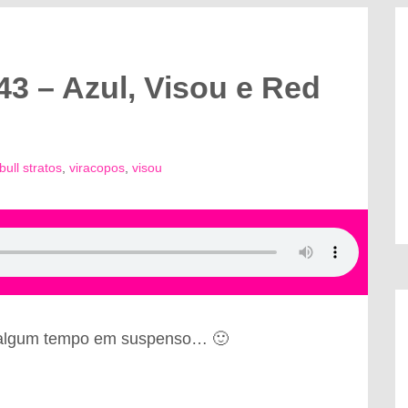
3 – Azul, Visou e Red
bull stratos
,
viracopos
,
visou
 algum tempo em suspenso… 🙂