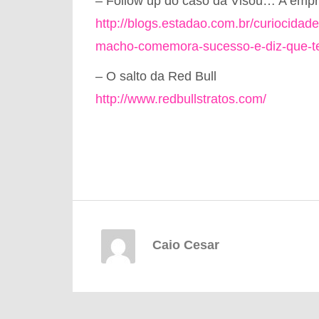
– Follow up do caso da Visou… A empr
http://blogs.estadao.com.br/curiocidade
macho-comemora-sucesso-e-diz-que-te
– O salto da Red Bull
http://www.redbullstratos.com/
Caio Cesar