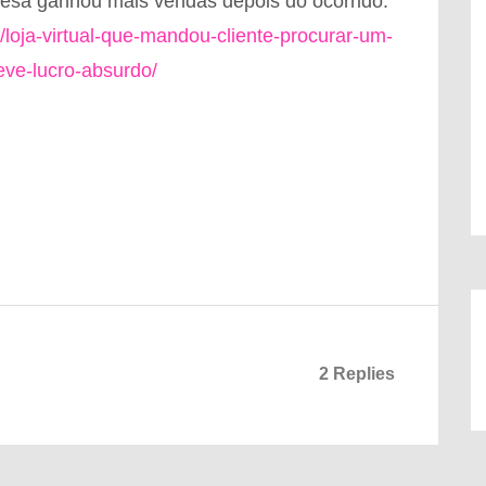
esa ganhou mais vendas depois do ocorrido.
/loja-virtual-que-mandou-cliente-procurar-um-
ve-lucro-absurdo/
2 Replies