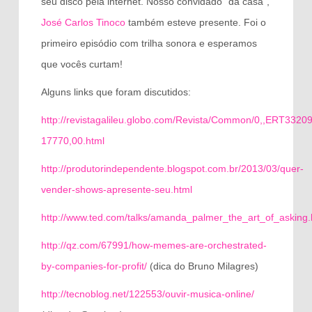
seu disco pela internet. Nosso convidado “da casa”,
José Carlos Tinoco
também esteve presente. Foi o
primeiro episódio com trilha sonora e esperamos
que vocês curtam!
Alguns links que foram discutidos:
http://revistagalileu.globo.com/Revista/Common/0,,ERT3320
17770,00.html
http://produtorindependente.blogspot.com.br/2013/03/quer-
vender-shows-apresente-seu.html
http://www.ted.com/talks/amanda_palmer_the_art_of_asking.
http://qz.com/67991/how-memes-are-orchestrated-
by-companies-for-profit/
(dica do Bruno Milagres)
http://tecnoblog.net/122553/ouvir-musica-online/