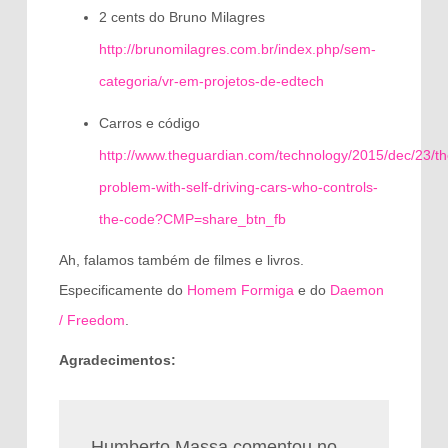
2 cents do Bruno Milagres
http://brunomilagres.com.br/index.php/sem-
categoria/vr-em-projetos-de-edtech
Carros e código
http://www.theguardian.com/technology/2015/dec/23/th
problem-with-self-driving-cars-who-controls-
the-code?CMP=share_btn_fb
Ah, falamos também de filmes e livros.
Especificamente do
Homem Formiga
e do
Daemon
/ Freedom
.
Agradecimentos:
Humberto Massa comentou no