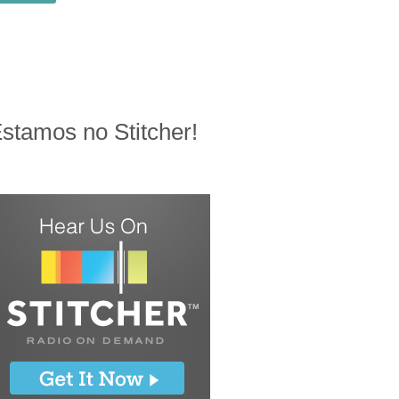
stamos no Stitcher!
1825666/970356686341469/?