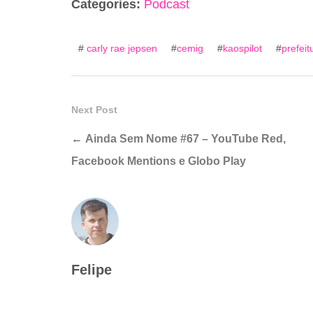
Categories:
Podcast
#
carly rae jepsen
#
cemig
#
kaospilot
#
prefeit
Next Post
←
Ainda Sem Nome #67 – YouTube Red,
Facebook Mentions e Globo Play
Felipe