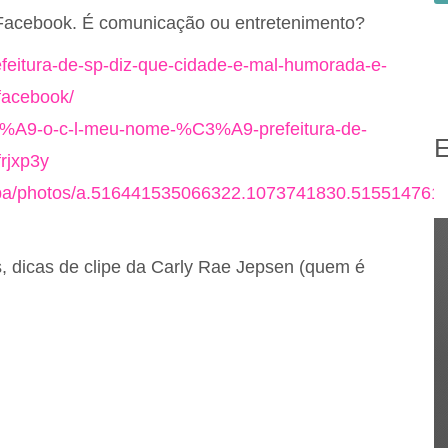
o Facebook. É comunicação ou entretenimento?
feitura-de-sp-diz-que-cidade-e-mal-humorada-e-
-facebook/
C3%A9-o-c-l-meu-nome-%C3%A9-prefeitura-de-
E
rjxp3y
itiba/photos/a.516441535066322.1073741830.51551476
s, dicas de clipe da Carly Rae Jepsen (quem é