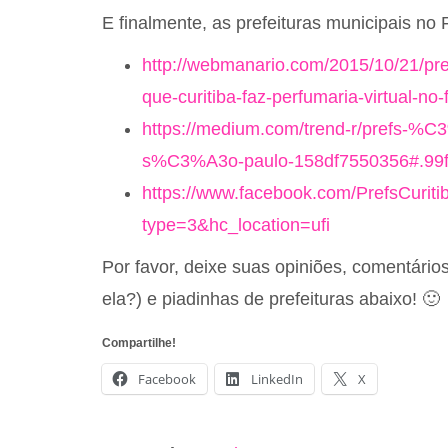
E finalmente, as prefeituras municipais n
http://webmanario.com/2015/10/21/pre
que-curitiba-faz-perfumaria-virtual-no
https://medium.com/trend-r/prefs-%
s%C3%A3o-paulo-158df7550356#.99f
https://www.facebook.com/PrefsCur
type=3&hc_location=ufi
Por favor, deixe suas opiniões, comentário
ela?) e piadinhas de prefeituras abaixo! 🙂
Compartilhe!
Facebook
LinkedIn
X