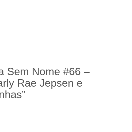
a Sem Nome #66 –
arly Rae Jepsen e
inhas
”