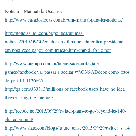
Notícia – Manual do Usuário:
http://www.casadosfocas.com.br/um-manual-para-ler-noticias/
http://noticias.uol.com.br/politica/ultimas-
noticias/2015/09/30/criador-da-dilma-bolada-critica-presidente-
em-post-voce-pagou-com-traicao.htm?cmpid=fb-uolnot
http://www.otempo.com.br/interessa/tecnologia-e-
games/facebook-vai-passar-a-aceitar-v%C3%ADdeos-como-fotos-
de-perfil-1.1126665
http://qz.com/333313/milliions-of-facebook-users-have-no-idea-
theyre-using-the-internet/
http://recode.net/2015/09/29/twitter-plans-to-go-beyond-its-140-
character-limit/
http://www.slate.com/blogs/future_tense/2015/09/29/twitter_s_14