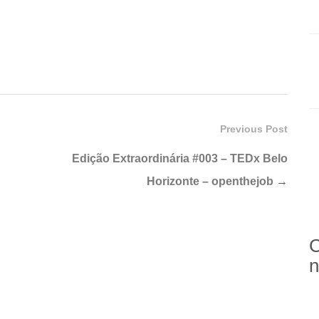
Previous Post
Edição Extraordinária #003 – TEDx Belo
Horizonte – openthejob
→
C
n