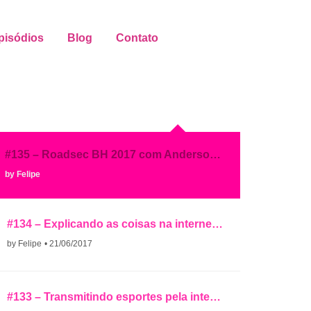
pisódios
Blog
Contato
#135 – Roadsec BH 2017 com Anderson Ramos
by Felipe
#134 – Explicando as coisas na internet com Diogo Rodriguez
by Felipe
• 21/06/2017
#133 – Transmitindo esportes pela internet