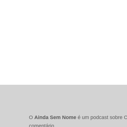
O
Ainda Sem Nome
é um podcast sobre Co
comentário.