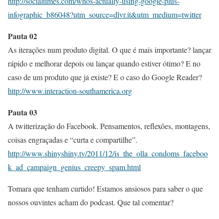
http://socialtimes.com/whos-actually-using-google-plus-
infographic_b86048?utm_source=dlvr.it&utm_medium=twitter
Pauta 02
As iterações num produto digital. O que é mais importante? lançar
rápido e melhorar depois ou lançar quando estiver ótimo? E no
caso de um produto que já existe? E o caso do Google Reader?
http://www.interaction-southamerica.org
Pauta 03
A twitterização do Facebook. Pensamentos, reflexões, montagens,
coisas engraçadas e “curta e compartilhe”.
http://www.shinyshiny.tv/2011/12/is_the_olla_condoms_faceboo
k_ad_campaign_genius_creepy_spam.html
Tomara que tenham curtido! Estamos ansiosos para saber o que
nossos ouvintes acham do podcast. Que tal comentar?